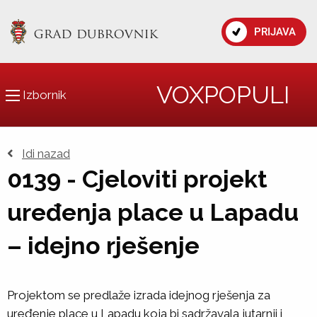
PRIJAVA
VOXPOPULI
Izbornik
Idi nazad
0139 - Cjeloviti projekt
uređenja place u Lapadu
– idejno rješenje
Projektom se predlaže izrada idejnog rješenja za
uređenje place u Lapadu koja bi sadržavala jutarnji i