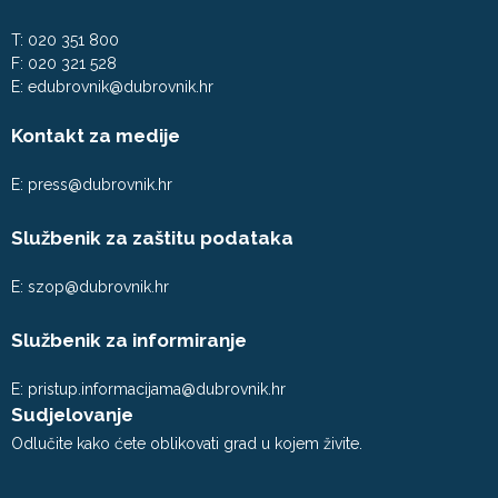
T: 020 351 800
F: 020 321 528
E:
edubrovnik@dubrovnik.hr
Kontakt za medije
E:
press@dubrovnik.hr
Službenik za zaštitu podataka
E:
szop@dubrovnik.hr
Službenik za informiranje
E:
pristup.informacijama@dubrovnik.hr
Sudjelovanje
Odlučite kako ćete oblikovati grad u kojem živite.