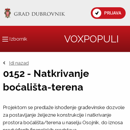
PRIJAVA
VOXPOPULI
Izbornik
Idi nazad
0152 - Natkrivanje
boćališta-terena
Projektom se predlaže ishođenje građevinske dozvole
za postavljanje željezne konstrukcije i natkrivanje
prostora boćališta/terena u naselju Osojnik, do iznosa