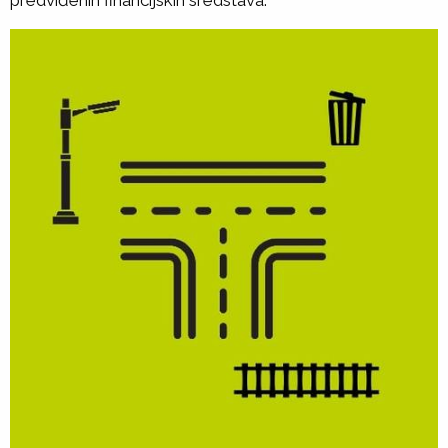
predviđenih financijskih sredstava.