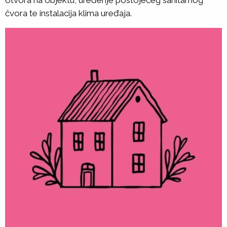
otvora na objektu, uređenje postojećeg sanitarnog
čvora te instalacija klima uređaja.