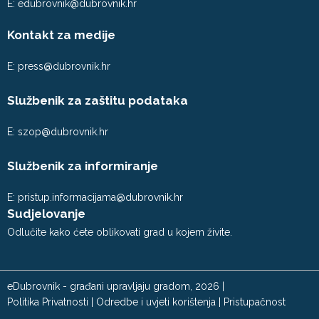
E:
edubrovnik@dubrovnik.hr
Kontakt za medije
E:
press@dubrovnik.hr
Službenik za zaštitu podataka
E:
szop@dubrovnik.hr
Službenik za informiranje
E:
pristup.informacijama@dubrovnik.hr
Sudjelovanje
Odlučite kako ćete oblikovati grad u kojem živite.
eDubrovnik - građani upravljaju gradom, 2026 |
Politika Privatnosti
|
Odredbe i uvjeti korištenja
|
Pristupačnost