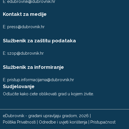
E:
edubrovnik@dubrovnik.hr
Kontakt za medije
E:
press@dubrovnik.hr
Službenik za zaštitu podataka
E:
szop@dubrovnik.hr
Službenik za informiranje
E:
pristup.informacijama@dubrovnik.hr
Sudjelovanje
Odlučite kako ćete oblikovati grad u kojem živite.
eDubrovnik - građani upravljaju gradom, 2026 |
Politika Privatnosti
|
Odredbe i uvjeti korištenja
|
Pristupačnost