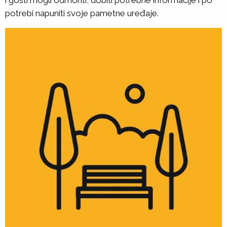
i gosti mogli odmoriti, dobiti potrebne informacije i po
potrebi napuniti svoje pametne uređaje.