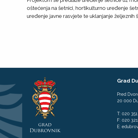
Projektom se predlaže uređenje šetnice uz mor
oštećenja na šetnici, hortikulturno uređenje šet
uređenje javne rasvjete te uklanjanje željeznih š
Grad Du
Pred Dvor
20 000 Du
T: 020 35
F: 020 321
E:
edubrov