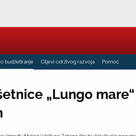
no budžetiranje
Ciljevi održivog razvoja
Pomoć
šetnice „Lungo mare“
n