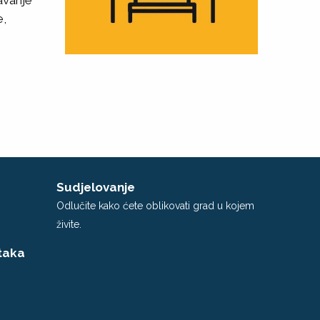
avanje
e,
Sudjelovanje
Odlučite kako ćete oblikovati grad u kojem
živite.
taka