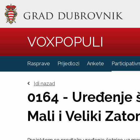
VOXPOPULI
Vi ste u
Rasprave
Prijedlozi
Ankete
Participativ
Idi nazad
0164 - Uređenje 
Mali i Veliki Zato