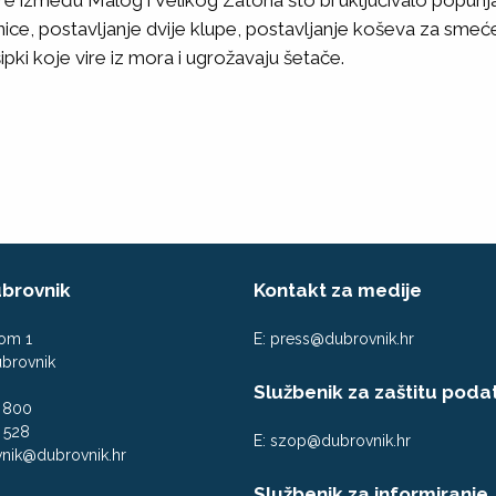
e između Malog i Velikog Zatona što bi uključivalo popunj
nice, postavljanje dvije klupe, postavljanje koševa za smeć
ipki koje vire iz mora i ugrožavaju šetače.
brovnik
Kontakt za medije
om 1
E:
press@dubrovnik.hr
brovnik
Službenik za zaštitu poda
1 800
 528
E:
szop@dubrovnik.hr
nik@dubrovnik.hr
Službenik za informiranje