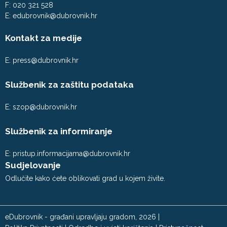
F: 020 321 528
E:
edubrovnik@dubrovnik.hr
Kontakt za medije
E:
press@dubrovnik.hr
Službenik za zaštitu podataka
E:
szop@dubrovnik.hr
Službenik za informiranje
E:
pristup.informacijama@dubrovnik.hr
Sudjelovanje
Odlučite kako ćete oblikovati grad u kojem živite.
eDubrovnik - građani upravljaju gradom, 2026 |