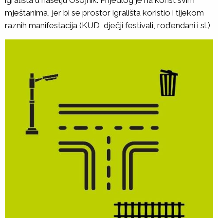
igrališta u naselju Osojnik. Prijedlog je na korist svim
mještanima, jer bi se prostor igrališta koristio i tijekom
raznih manifestacija (KUD, dječji festivali, rođendani i sl.)