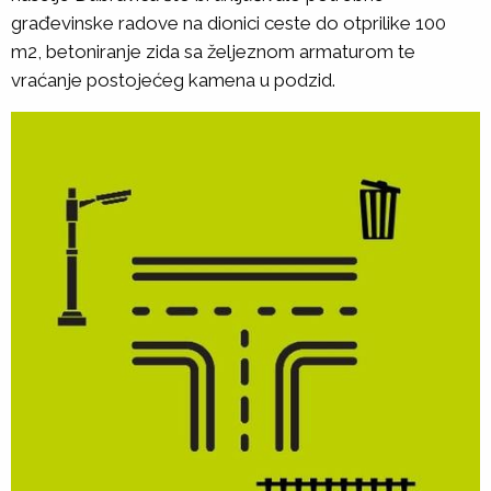
građevinske radove na dionici ceste do otprilike 100
m2, betoniranje zida sa željeznom armaturom te
vraćanje postojećeg kamena u podzid.