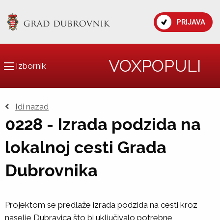
PRIJAVA
VOXPOPULI
Izbornik
Idi nazad
0228 - Izrada podzida na
lokalnoj cesti Grada
Dubrovnika
Projektom se predlaže izrada podzida na cesti kroz
naselje Dubravica što bi uključivalo potrebne