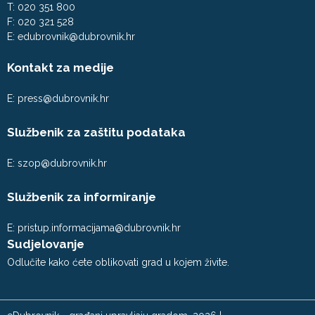
T: 020 351 800
F: 020 321 528
E:
edubrovnik@dubrovnik.hr
Kontakt za medije
E:
press@dubrovnik.hr
Službenik za zaštitu podataka
E:
szop@dubrovnik.hr
Službenik za informiranje
E:
pristup.informacijama@dubrovnik.hr
Sudjelovanje
Odlučite kako ćete oblikovati grad u kojem živite.