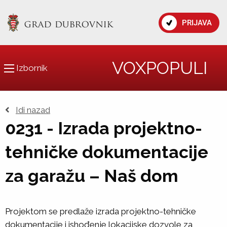
PRIJAVA
VOXPOPULI
Izbornik
Idi nazad
0231 - Izrada projektno-
tehničke dokumentacije
za garažu – Naš dom
Projektom se predlaže izrada projektno-tehničke
dokumentacije i ishođenje lokacijske dozvole za