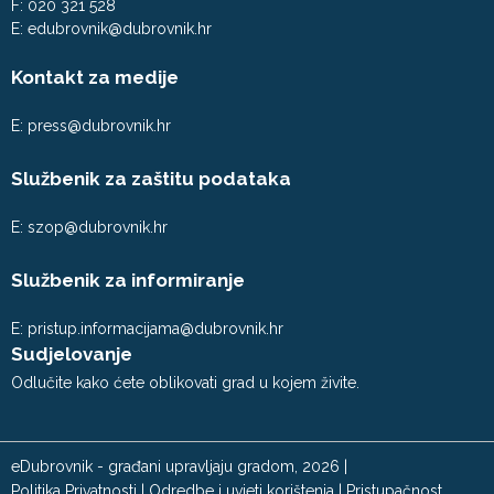
F: 020 321 528
E:
edubrovnik@dubrovnik.hr
Kontakt za medije
E:
press@dubrovnik.hr
Službenik za zaštitu podataka
E:
szop@dubrovnik.hr
Službenik za informiranje
E:
pristup.informacijama@dubrovnik.hr
Sudjelovanje
Odlučite kako ćete oblikovati grad u kojem živite.
eDubrovnik - građani upravljaju gradom, 2026 |
Politika Privatnosti
|
Odredbe i uvjeti korištenja
|
Pristupačnost