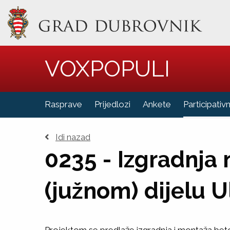
VOXPOPULI
Vi ste u
Rasprave
Prijedlozi
Ankete
Participativ
Idi nazad
0235 - Izgradnja
(južnom) dijelu 