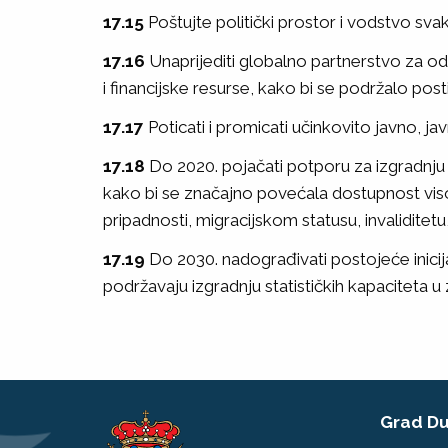
17.15
Poštujte politički prostor i vodstvo svak
17.16
Unaprijediti globalno partnerstvo za odr
i financijske resurse, kako bi se podržalo po
17.17
Poticati i promicati učinkovito javno, ja
17.18
Do 2020. pojačati potporu za izgradnju 
kako bi se značajno povećala dostupnost viso
pripadnosti, migracijskom statusu, invalidite
17.19
Do 2030. nadograđivati ​​postojeće inic
podržavaju izgradnju statističkih kapaciteta u
Grad Du