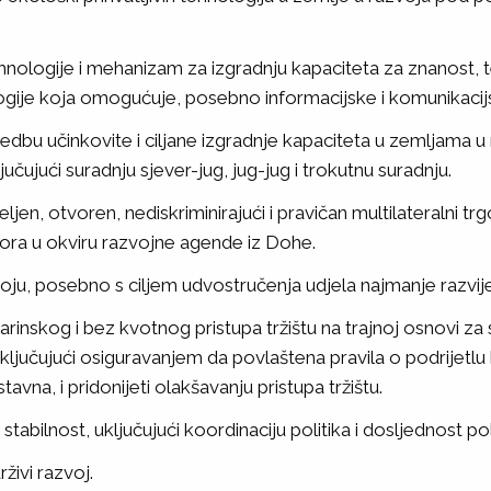
hnologije i mehanizam za izgradnju kapaciteta za znanost, te
logije koja omogućuje, posebno informacijske i komunikacij
u učinkovite i ciljane izgradnje kapaciteta u zemljama u r
učujući suradnju sjever-jug, jug-jug i trokutnu suradnju.
eljen, otvoren, nediskriminirajući i pravičan multilateralni
vora u okviru razvojne agende iz Dohe.
oju, posebno s ciljem udvostručenja udjela najmanje razvi
nskog i bez kvotnog pristupa tržištu na trajnoj osnovi za 
ljučujući osiguravanjem da povlaštena pravila o podrijetlu 
avna, i pridonijeti olakšavanju pristupa tržištu.
bilnost, uključujući koordinaciju politika i dosljednost poli
živi razvoj.