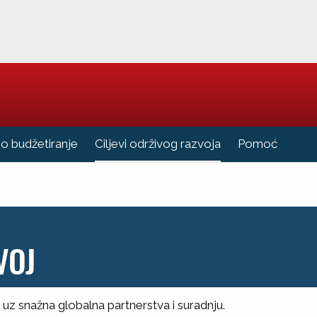
Vi ste u
no budžetiranje
Ciljevi održivog razvoja
Pomoć
VOJ
 uz snažna globalna partnerstva i suradnju.