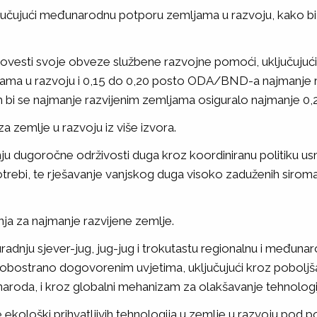
ljučujući međunarodnu potporu zemljama u razvoju, kako bi 
ovesti svoje obveze službene razvojne pomoći, uključujuć
jama u razvoju i 0,15 do 0,20 posto ODA/BND-a najmanje 
jim bi se najmanje razvijenim zemljama osiguralo najmanje
za zemlje u razvoju iz više izvora.
u dugoročne održivosti duga kroz koordiniranu politiku usm
otrebi, te rješavanje vanjskog duga visoko zaduženih siroma
anja za najmanje razvijene zemlje.
adnju sjever-jug, jug-jug i trokutastu regionalnu i međunarod
d obostrano dogovorenim uvjetima, uključujući kroz pobolj
aroda, i kroz globalni mehanizam za olakšavanje tehnologi
nje ekološki prihvatljivih tehnologija u zemlje u razvoju pod p