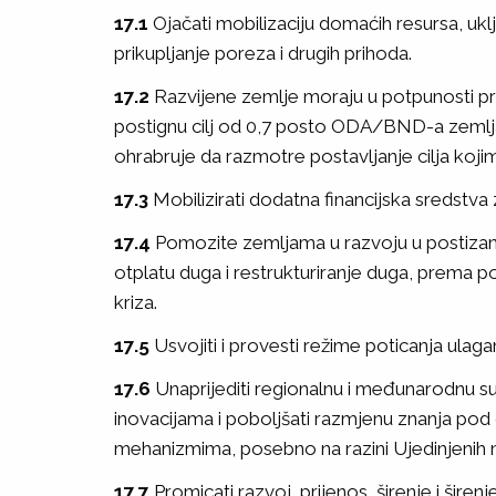
17.1
Ojačati mobilizaciju domaćih resursa, uk
prikupljanje poreza i drugih prihoda.
17.2
Razvijene zemlje moraju u potpunosti pr
postignu cilj od 0,7 posto ODA/BND-a zeml
ohrabruje da razmotre postavljanje cilja ko
17.3
Mobilizirati dodatna financijska sredstva 
17.4
Pomozite zemljama u razvoju u postizanj
otplatu duga i restrukturiranje duga, prema p
kriza.
17.5
Usvojiti i provesti režime poticanja ulag
17.6
Unaprijediti regionalnu i međunarodnu sur
inovacijama i poboljšati razmjenu znanja po
mehanizmima, posebno na razini Ujedinjenih n
17.7
Promicati razvoj, prijenos, širenje i šire