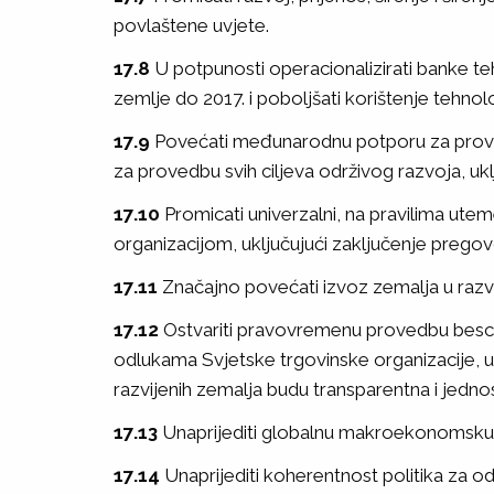
povlaštene uvjete.
17.8
U potpunosti operacionalizirati banke te
zemlje do 2017. i poboljšati korištenje tehno
17.9
Povećati međunarodnu potporu za provedb
za provedbu svih ciljeva održivog razvoja, uklj
17.10
Promicati univerzalni, na pravilima utem
organizacijom, uključujući zaključenje prego
17.11
Značajno povećati izvoz zemalja u razv
17.12
Ostvariti pravovremenu provedbu bescari
odlukama Svjetske trgovinske organizacije, uk
razvijenih zemalja budu transparentna i jednost
17.13
Unaprijediti globalnu makroekonomsku sta
17.14
Unaprijediti koherentnost politika za odr