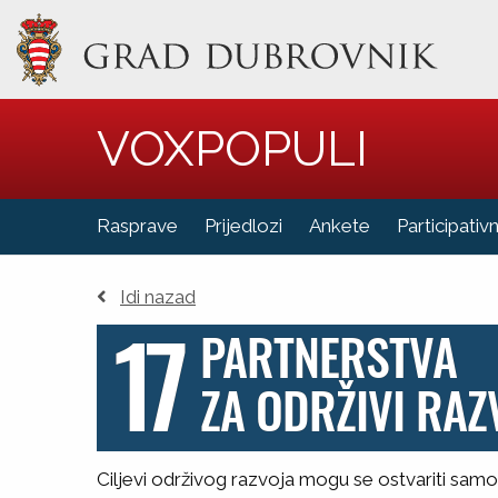
VOXPOPULI
Rasprave
Prijedlozi
Ankete
Participativ
Idi nazad
17
PARTNERSTVA
ZA ODRŽIVI RAZ
Ciljevi održivog razvoja mogu se ostvariti samo