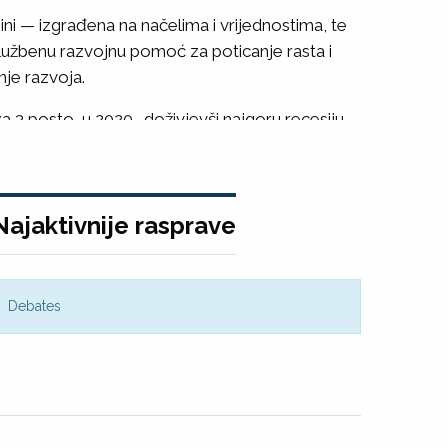
zini — izgrađena na načelima i vrijednostima, te
u službenu razvojnu pomoć za poticanje rasta i
nje razvoja.
 3 posto, u 2020., doživjevši najgoru recesiju
va za oporavak od pandemije, bolju izgradnju i
Najaktivnije rasprave
Debates