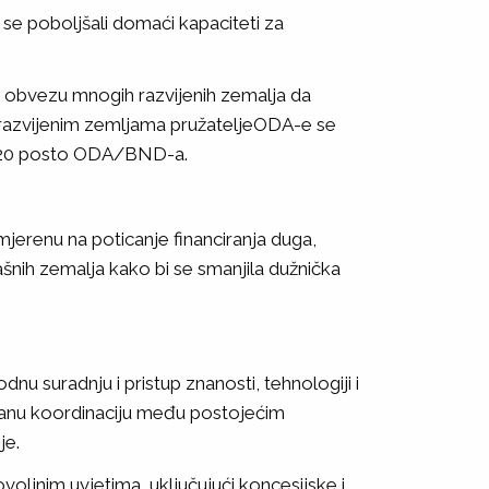
se poboljšali domaći kapaciteti za
i obvezu mnogih razvijenih zemalja da
razvijenim zemljama pružateljeODA-e se
 0,20 posto ODA/BND-a.
jerenu na poticanje financiranja duga,
šnih zemalja kako bi se smanjila dužnička
nu suradnju i pristup znanosti, tehnologiji i
šanu koordinaciju među postojećim
je.
ovoljnim uvjetima, uključujući koncesijske i