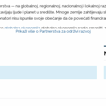
rstva — na globalnoj, regionalnoj, nacionalnoj i lokalnoj ra
i stavljaju ljude i planet u središte. Mnoge zemlje zahtijevaj
natori nisu ispunile svoje obećanje da će povećati financira
 se
globalna ekonomija
globalna ekonomija naglo smanjiti, za
Prikaži više o Partnerstva za održivi razvoj
iše nego ikad kako bi se osiguralo da zemlje imaju sredst