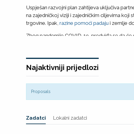
Uspješan razvojni plan zahtijeva uključiva partne
na zajedničkoj viziji i zajedničkim ciljevima koj
trgovine. Ipak,
razine pomoći padaju
i zemlje do
Zbog pandemije COVID-19, predviđa se da će
od Velike depresije.
Snažna međunarodna suradnja potrebna je sada v
postizanje ciljeva održivog razvoja.
Najaktivniji prijedlozi
Proposals
Zadatci
Lokalni zadatci