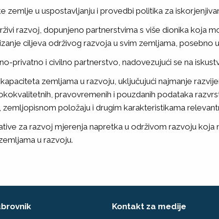
e zemlje u uspostavljanju i provedbi politika za iskorjenjivan
živi razvoj, dopunjeno partnerstvima s više dionika koja mobi
stizanje ciljeva održivog razvoja u svim zemljama, posebno 
vno-privatno i civilno partnerstvo, nadovezujući se na iskustv
kapaciteta zemljama u razvoju, uključujući najmanje razvij
kokvalitetnih, pravovremenih i pouzdanih podataka razvrstan
tu, zemljopisnom položaju i drugim karakteristikama relevan
ijative za razvoj mjerenja napretka u održivom razvoju koj
 zemljama u razvoju.
brovnik
Kontakt za medije