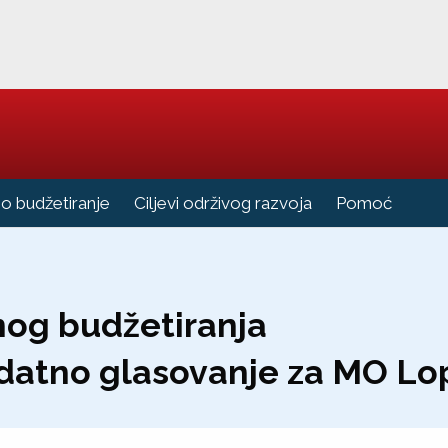
no budžetiranje
Ciljevi održivog razvoja
Pomoć
vnog budžetiranja
odatno glasovanje za MO Lo