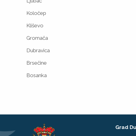
Ljubač
Koločep
Kliševo
Gromača
Dubravica
Brsečine
Bosanka
Grad Du