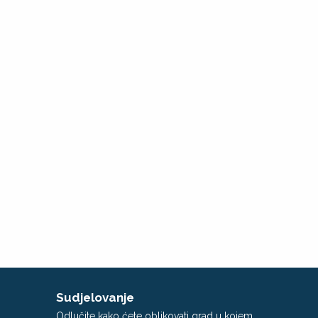
Sudjelovanje
Odlučite kako ćete oblikovati grad u kojem