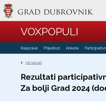
VOXPOPULI
Rasprave
Prijedlozi
Ankete
Participativ
Idi nazad
Rezultati participati
Za bolji Grad 2024 (d