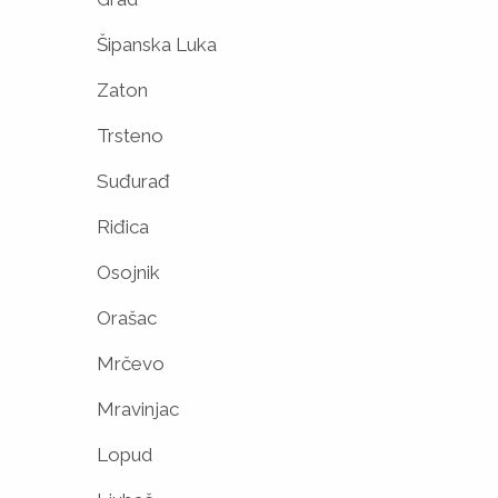
Šipanska Luka
Zaton
Trsteno
Suđurađ
Riđica
Osojnik
Orašac
Mrčevo
Mravinjac
Lopud