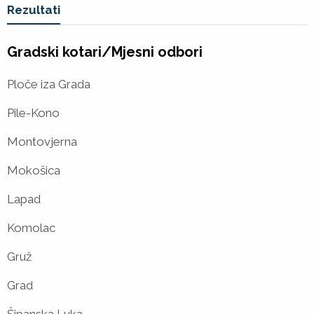
Vi ste u
Rezultati
Gradski kotari/Mjesni odbori
Ploče iza Grada
Pile-Kono
Montovjerna
Mokošica
Lapad
Komolac
Gruž
Grad