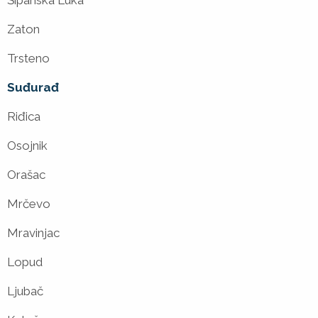
Šipanska Luka
Zaton
Trsteno
Suđurađ
Riđica
Osojnik
Orašac
Mrčevo
Mravinjac
Lopud
Ljubač