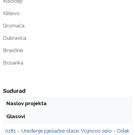
Koločep
Kliševo
Gromača
Dubravica
Brsečine
Bosanka
Suđurađ
Naslov projekta
Glasovi
0181 – Uređenje pješačke staze: Vojnovo selo – Ođak