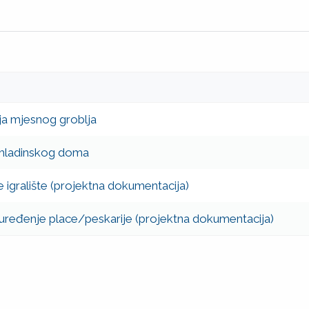
ja mjesnog groblja
omladinskog doma
 igralište (projektna dokumentacija)
i uređenje place/peskarije (projektna dokumentacija)