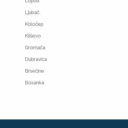
Lopud
Ljubač
Koločep
Kliševo
Gromača
Dubravica
Brsečine
Bosanka