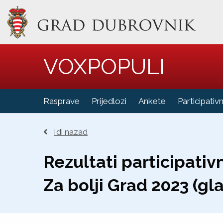
VOXPOPULI
Rasprave
Prijedlozi
Ankete
Participativ
Idi nazad
Rezultati participati
Za bolji Grad 2023 (gl