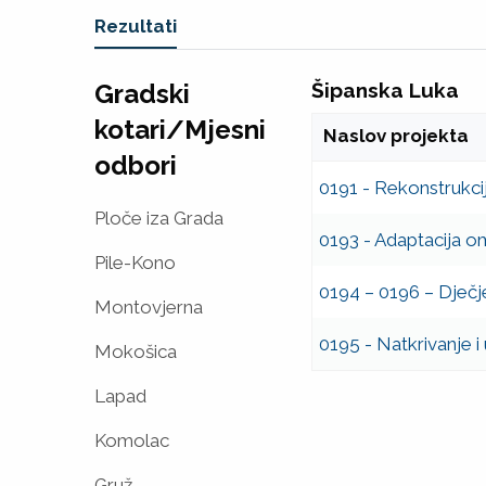
Vi ste u
Rezultati
Gradski
Šipanska Luka
kotari/Mjesni
Naslov projekta
odbori
0191 - Rekonstrukci
Ploče iza Grada
0193 - Adaptacija 
Pile-Kono
0194 – 0196 – Dječje
Montovjerna
0195 - Natkrivanje 
Mokošica
Lapad
Komolac
Gruž