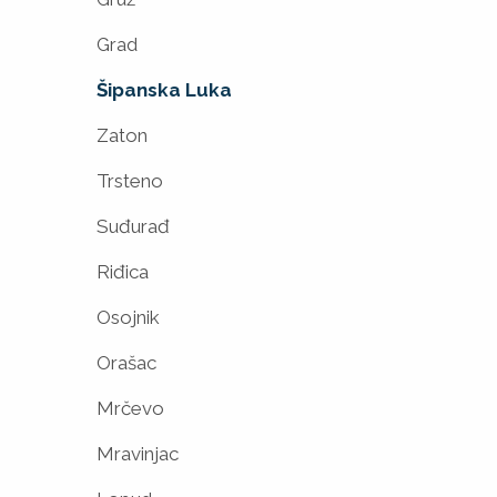
Grad
Šipanska Luka
Zaton
Trsteno
Suđurađ
Riđica
Osojnik
Orašac
Mrčevo
Mravinjac