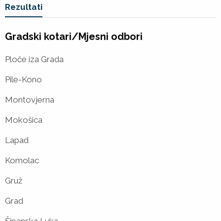
Vi ste u
Rezultati
Gradski kotari/Mjesni odbori
Ploče iza Grada
Pile-Kono
Montovjerna
Mokošica
Lapad
Komolac
Gruž
Grad