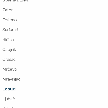
Šipanska Luka
Zaton
Trsteno
Suđurađ
Riđica
Osojnik
Orašac
Mrčevo
Mravinjac
Lopud
Ljubač