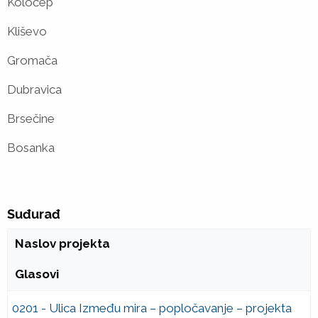
Koločep
Kliševo
Gromača
Dubravica
Brsečine
Bosanka
Suđurađ
Naslov projekta
Glasovi
0201 - Ulica Između mira – popločavanje – projekta