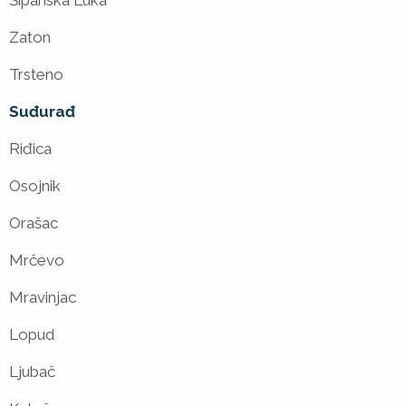
Šipanska Luka
Zaton
Trsteno
Suđurađ
Riđica
Osojnik
Orašac
Mrčevo
Mravinjac
Lopud
Ljubač