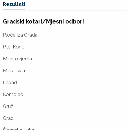
Vi ste u
Rezultati
Gradski kotari/Mjesni odbori
Ploče iza Grada
Pile-Kono
Montovjerna
Mokošica
Lapad
Komolac
Gruž
Grad