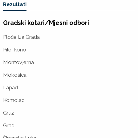
Vi ste u
Rezultati
Gradski kotari/Mjesni odbori
Ploče iza Grada
Pile-Kono
Montovjerna
Mokošica
Lapad
Komolac
Gruž
Grad