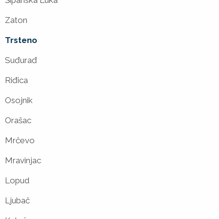
Šipanska Luka
Zaton
Trsteno
Suđurađ
Riđica
Osojnik
Orašac
Mrčevo
Mravinjac
Lopud
Ljubač